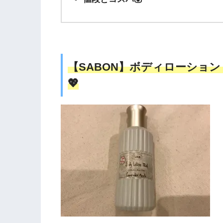
【SABON】ボディローショ
💖