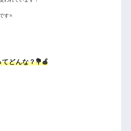
です⭐️
どんな？💐🍎