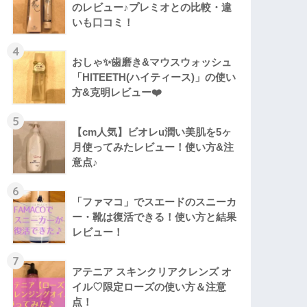
のレビュー♪プレミオとの比較・違
いも口コミ！
4
おしゃ✨歯磨き&マウスウォッシュ
「HITEETH(ハイティース)」の使い
方&克明レビュー❤️
5
【cm人気】ビオレu潤い美肌を5ヶ
月使ってみたレビュー！使い方&注
意点♪
6
「ファマコ」でスエードのスニーカ
ー・靴は復活できる！使い方と結果
レビュー！
7
アテニア スキンクリアクレンズ オ
イル♡限定ローズの使い方＆注意
点！