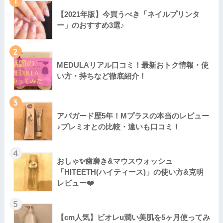
1
【2021年版】今買うべき「ネイルプリンタ
ー」のおすすめ3選♪
2
MEDULAリアル口コミ！最新おトク情報・使
い方・持ちなど徹底紹介！
3
アパガード歴5年！Mプラスの本当のレビュー
♪プレミオとの比較・違いも口コミ！
4
おしゃ✨歯磨き&マウスウォッシュ
「HITEETH(ハイティース)」の使い方&克明
レビュー❤️
5
【cm人気】ビオレu潤い美肌を5ヶ月使ってみ