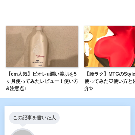
【cm人気】ビオレu潤い美肌を5
【腰ラク】MTGのStyl
ヶ月使ってみたレビュー！使い方
使ってみた♡使い方と
&注意点♪
介✨
この記事を書いた人