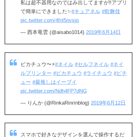
私は超不器用なのではみ出してますが‼️アプリ
で簡単にできました✨
#キュアネル
#歌舞伎
pic.twitter.com/4fnl5nvsjq
— 西本竜雲 (@aisabo1014)
2019年6月14日
ピカチュウ〜⚡️
#ネイル
#セルフネイル
#ネイ
ルプリンター
#ピカチュウ
#ライチュウ
#ピチ
ュー
#最推しはイーブイ
pic.twitter.com/Ndh4FP7dNG
— りんか (@RinkaRinrinblog)
2019年6月12日
スマホで好きなデザインを選んで操作するだ