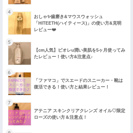
4
おしゃ✨歯磨き&マウスウォッシュ
「HITEETH(ハイティース)」の使い方&克明
レビュー❤️
5
【cm人気】ビオレu潤い美肌を5ヶ月使ってみ
たレビュー！使い方&注意点♪
6
「ファマコ」でスエードのスニーカー・靴は
復活できる！使い方と結果レビュー！
7
アテニア スキンクリアクレンズ オイル♡限定
ローズの使い方＆注意点！
8