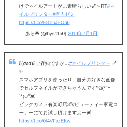
けでネイルアートが…素晴らしい💅＞RT
#ネ
イルプリンター
#有吉ゼミ
https://t.co/E81lnJEOn6
— あら☘️ (@hys1150)
2019年7月1日
ξ(σεσ)ξご存知ですか…
#ネイルプリンター
💅
✨
スマホアプリを使ったり、自分の好きな画像
でセルフネイルができちゃうんです⁽⁽ଘ(*´꒳
`*)ଓ⁾⁾💓
ビックカメラ有楽町店3階ビューティー家電コ
ーナーにてお試し頂けますよー💓
https://t.co/0I4VFazEKw